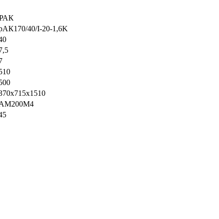
РАК
рАК170/40/I-20-1,6K
40
7,5
7
510
500
370x715x1510
AM200M4
45