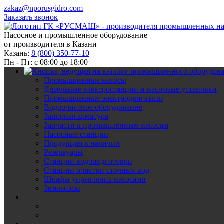
zakaz@nporusgidro.com
Заказать звонок
Насосное и промышленное оборудование
от производителя в Казани
Казань:
8 (800) 350-77-10
Пн - Пт: с 08:00 до 18:00
Промышленные насосы
Дизельные электростанции и насосные установки
Промышленные электродвигатели
Водоочистное оборудование
Запорная арматура
Запчасти к промышленным насосам
Насосные станции
Продукция в наличии
Резервуары
Станции водоподготовки
Станции очистки сточных вод
Шкафы управления насосами
Землесосы