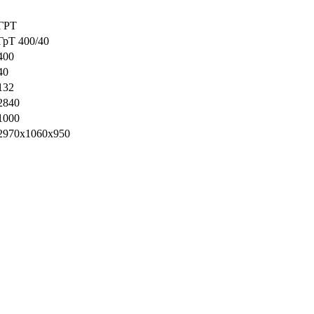
ГРТ
ГрТ 400/40
400
40
132
2840
1000
2970x1060x950