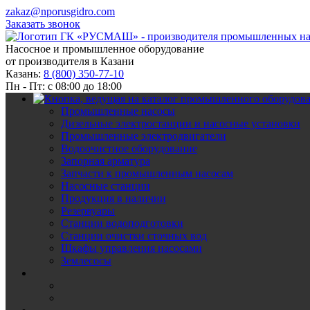
zakaz@nporusgidro.com
Заказать звонок
Насосное и промышленное оборудование
от производителя в Казани
Казань:
8 (800) 350-77-10
Пн - Пт: с 08:00 до 18:00
Промышленные насосы
Дизельные электростанции и насосные установки
Промышленные электродвигатели
Водоочистное оборудование
Запорная арматура
Запчасти к промышленным насосам
Насосные станции
Продукция в наличии
Резервуары
Станции водоподготовки
Станции очистки сточных вод
Шкафы управления насосами
Землесосы