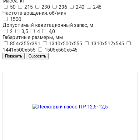
Масса, кг
50
215
230
236
240
246
Частота вращения, об/мин
1500
Допустимый кавитационный запас, м
2
3,5
4
4,0
Габаритные размеры, мм
854x355x391
1310x500x555
1310x517x545
1441x500x555
1505x560x545