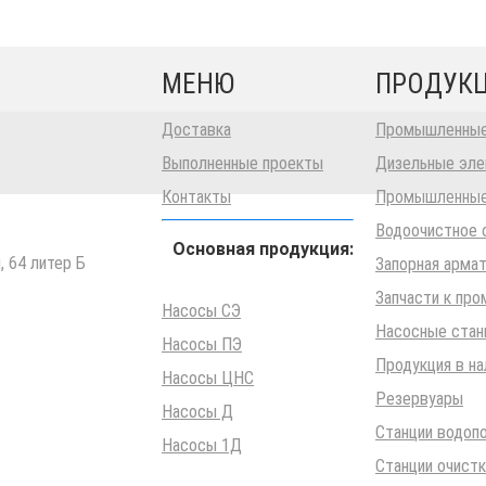
МЕНЮ
ПРОДУК
Доставка
Промышленные
Выполненные проекты
Дизельные эле
Контакты
Промышленные
Водоочистное 
Основная продукция:
, 64 литер Б
Запорная арма
Запчасти к пр
Насосы СЭ
Насосные стан
Насосы ПЭ
Продукция в на
Насосы ЦНС
Резервуары
Насосы Д
Станции водоп
Насосы 1Д
Станции очистк