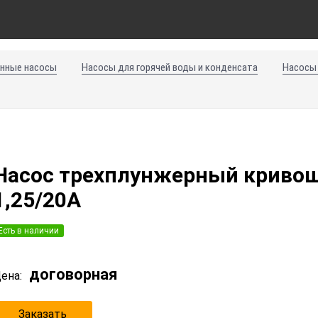
нные насосы
Насосы для горячей воды и конденсата
Насосы
Насос трехплунжерный криво
1,25/20А
Есть в наличии
договорная
ена:
Заказать