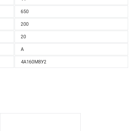
650
200
20
А
4А160М8У2