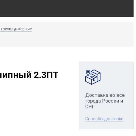
 трехплунжерные
шипный 2.3ПТ
Доставка во все
города России и
СНГ
Способы доставки