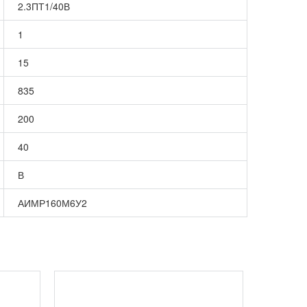
2.3ПТ1/40В
1
15
835
200
40
В
АИМР160М6У2