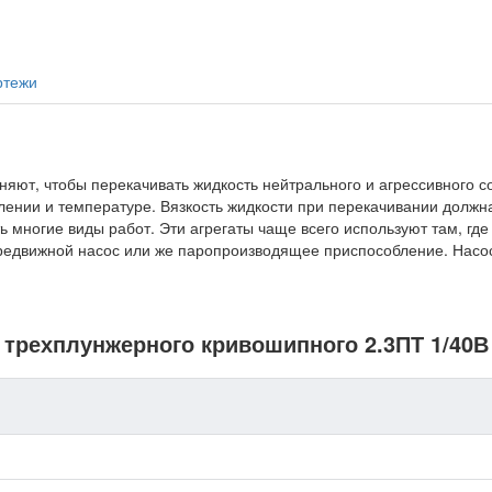
ртежи
яют, чтобы перекачивать жидкость нейтрального и агрессивного с
влении и температуре. Вязкость жидкости при перекачивании долж
ть многие виды работ. Эти агрегаты чаще всего используют там, гд
редвижной насос или же паропроизводящее приспособление. Насос
 трехплунжерного кривошипного 2.3ПТ 1/40В