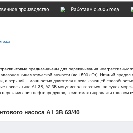
твенное производство
Работаем с 2005 года
ртежи
а трехвинтовые предназначены для перекачивания неагрессивных
апазоном кинематической вязкости (до 1500 cСт). Нижний предел 
, а верхний – мощностью двигателя и всасывающей способностью
вые насосы типа А1 3В, А2 3В могут использоваться: на судах морс
 и перекачивания нефтепродуктов, в системах гидравлики (насосы 
нтового насоса А1 3В 63/40