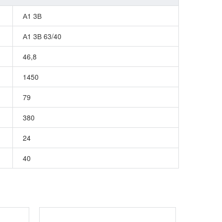
А1 3В
А1 3В 63/40
46,8
1450
79
380
24
40