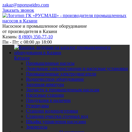
zakaz@nporusgidro.com
Заказать звонок
Насосное и промышленное оборудование
от производителя в Казани
Казань:
8 (800) 350-77-10
Пн - Пт: с 08:00 до 18:00
Каталог
Промышленные насосы
Дизельные электростанции и насосные установки
Промышленные электродвигатели
Водоочистное оборудование
Запорная арматура
Запчасти к промышленным насосам
Насосные станции
Продукция в наличии
Резервуары
Станции водоподготовки
Станции очистки сточных вод
Шкафы управления насосами
Землесосы