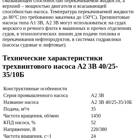
смазывающей способностью перекачиваемой жидкости, а
верхний – мощностью двигателя и всасывающей
способностью насоса. Температура перекачиваемой жидкости
до 80°С (по требованию заказчика до 150°С). Трехвинтовые
насосы типа А1 3В, А2 3В могут использоваться: на судах
морского и речного флота в машинных и прочих отделениях
судов, в технологических линиях для подачи топлива и
перекачивания нефтепродуктов, в системах гидравлики
(насосы судовые и лифтовые).
Технические характеристики
трехвинтового насоса А2 3В 40/25-
35/10Б
Конструктивные особенности
Серия промышленного насоса
А2 3В
Название насоса
А2 3В 40/25-35/10Б
Подача, м³/ч
35
Частота вращения, об/мин
1450
КПД насоса, %
52
Напряжение, В
220/380
Частота вращения, c~1
24