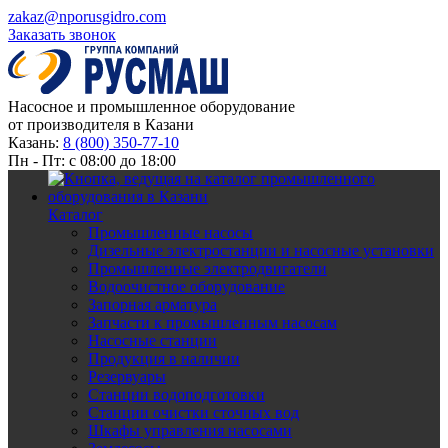
zakaz@nporusgidro.com
Заказать звонок
Насосное и промышленное оборудование
от производителя в Казани
Казань:
8 (800) 350-77-10
Пн - Пт: с 08:00 до 18:00
Каталог
Промышленные насосы
Дизельные электростанции и насосные установки
Промышленные электродвигатели
Водоочистное оборудование
Запорная арматура
Запчасти к промышленным насосам
Насосные станции
Продукция в наличии
Резервуары
Станции водоподготовки
Станции очистки сточных вод
Шкафы управления насосами