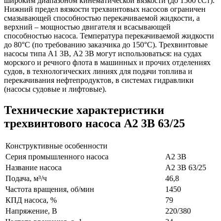
широким диапазоном кинематической вязкости (до 1500 cСт).
Нижний предел вязкости трехвинтовых насосов ограничен
смазывающей способностью перекачиваемой жидкости, а
верхний – мощностью двигателя и всасывающей
способностью насоса. Температура перекачиваемой жидкости
до 80°С (по требованию заказчика до 150°С). Трехвинтовые
насосы типа А1 3В, А2 3В могут использоваться: на судах
морского и речного флота в машинных и прочих отделениях
судов, в технологических линиях для подачи топлива и
перекачивания нефтепродуктов, в системах гидравлики
(насосы судовые и лифтовые).
Технические характеристики
трехвинтового насоса А2 3В 63/25
Конструктивные особенности
Серия промышленного насоса
А2 3В
Название насоса
А2 3В 63/25
Подача, м³/ч
46,8
Частота вращения, об/мин
1450
КПД насоса, %
79
Напряжение, В
220/380