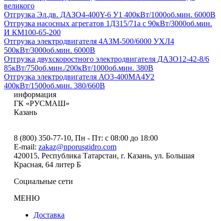
великого
Отгрузка Эл.дв. ДАЗО4-400Y-6 У1 400кВт/1000об.мин. 6000В
Отгрузка насосных агрегатов 1Д315/71а с 90кВт/3000об.мин.
И КМ100-65-200
Отгрузка электродвигателя 4АЗМ-500/6000 УХЛ4
500кВт/3000об.мин. 6000В
Отгрузка двухскоростного электродвигателя ДАЗО12-42-8/6
85кВт/750об.мин./200кВт/1000об.мин. 380В
Отгрузка электродвигателя АО3-400МА4У2
400кВт/1500об.мин. 380/660В
информация
ГК «РУСМАШ»
Казань
8 (800) 350-77-10
, Пн - Пт: с 08:00 до 18:00
E-mail:
zakaz@nporusgidro.com
420015
,
Республика Татарстан, г. Казань
,
ул. Большая
Красная, 64 литер Б
Социальные сети
МЕНЮ
Доставка