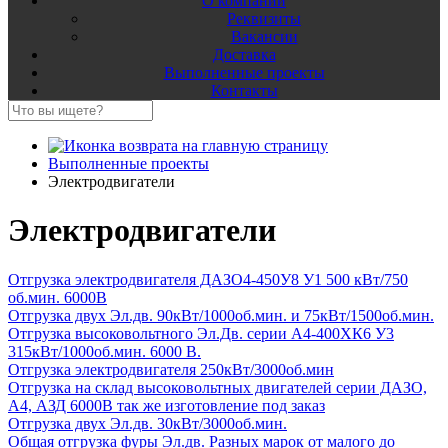
О компании
Реквизиты
Вакансии
Доставка
Выполненные проекты
Контакты
Выполненные проекты
Электродвигатели
Электродвигатели
Отгрузка электродвигателя ДАЗО4-450У8 У1 500 кВт/750
об.мин. 6000В
Отгрузка двух Эл.дв. 90кВт/1000об.мин. и 75кВт/1500об.мин.
Отгрузка высоковольтного Эл.Дв. серии А4-400ХК6 У3
315кВт/1000об.мин. 6000 В.
Отгрузка электродвигателя 250кВт/3000об.мин
Отгрузка на склад высоковольтных двигателей серии ДАЗО,
А4, АЗД 6000В так же изготовление под заказ
Отгрузка двух Эл.дв. 30кВт/3000об.мин.
Общая отгрузка фуры Эл.дв. Разных марок от малого до