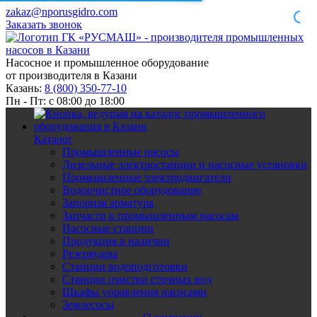
zakaz@nporusgidro.com
Заказать звонок
Насосное и промышленное оборудование
от производителя в Казани
Казань:
8 (800) 350-77-10
Пн - Пт: с 08:00 до 18:00
Каталог
Промышленные насосы
Дизельные электростанции и насосные установки
Промышленные электродвигатели
Водоочистное оборудование
Запорная арматура
Запчасти к промышленным насосам
Насосные станции
Продукция в наличии
Резервуары
Станции водоподготовки
Станции очистки сточных вод
Шкафы управления насосами
Землесосы