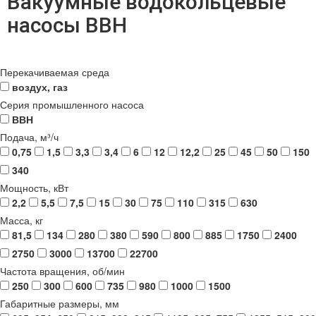
Вакуумные водокольцевые
насосы ВВН
Перекачиваемая среда
воздух, газ
Серия промышленного насоса
ВВН
Подача, м³/ч
0,75
1,5
3,3
3,4
6
12
12,2
25
45
50
150
340
Мощность, кВт
2,2
5,5
7,5
15
30
75
110
315
630
Масса, кг
81,5
134
280
380
590
800
885
1750
2400
2750
3000
13700
22700
Частота вращения, об/мин
250
300
600
735
980
1000
1500
Габаритные размеры, мм