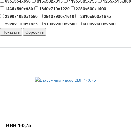
695х354х650
815х332х315
1195х385х755
1255х515х800
1435х590х980
1840х710х1220
2250х600х1400
2390х1080х1590
2910х900х1610
2910х900х1675
2920х1100х1835
5100х2900х2500
6000х2600х2500
ВВН 1-0,75